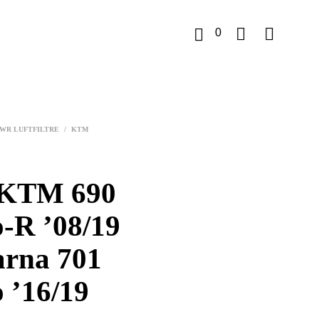
0
K
u
WR LUFTFILTRE
/
KTM
r
v
KTM 690
-R ’08/19
rna 701
 ’16/19