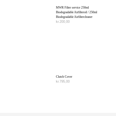
MWR Filter service 250ml
Biodegradable Airfilteroil / 250ml
Biodegradable Airfiltercleaner
kr.
200,00
TILFØJ TIL KURV
Clutch Cover
kr.
795,00
TILFØJ TIL KURV