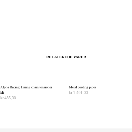
RELATEREDE VARER
Alpha Racing Timing chain tensioner
Metal cooling pipes
kit
kr.
1.491,00
kr.
485,00
VÆLG MULIGHEDER
TILFØJ TIL KURV