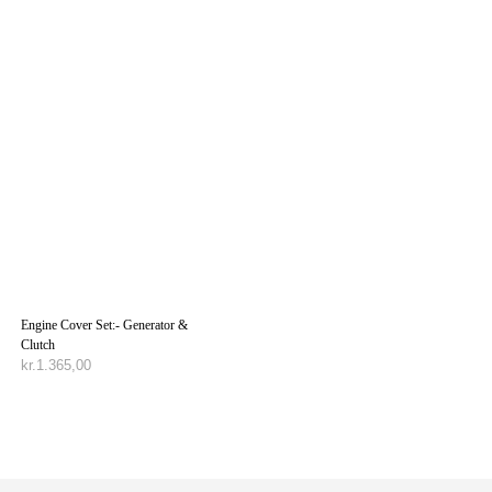
Engine Cover Set:- Generator &
Clutch
kr.
1.365,00
TILFØJ TIL KURV