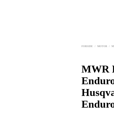
FORSIDE
/
MOTOR
/
M
MWR 
Enduro
Husqva
Enduro