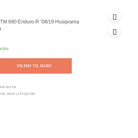
KTM 690 Enduro-R ’08/19 Husqvarna
9
ordre
TILFØJ TIL KURV
050-10/END
TOR
,
MWR LUFTFILTRE