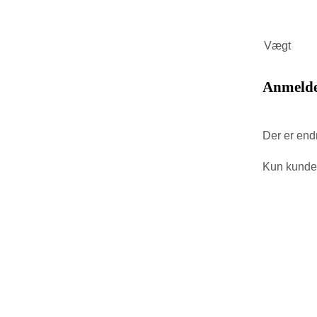
Vægt
Anmelde
Der er end
Kun kunder