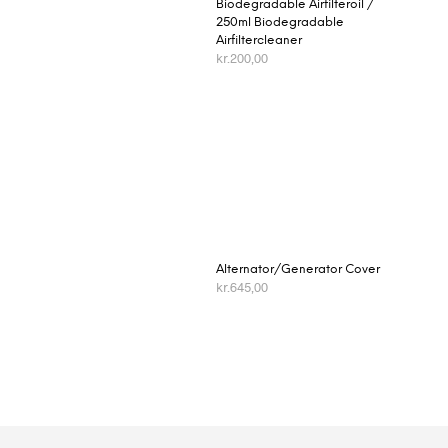
Biodegradable Airfilteroil /
250ml Biodegradable
Airfiltercleaner
kr.
200,00
TILFØJ TIL KURV
Alternator/Generator Cover
kr.
645,00
TILFØJ TIL KURV