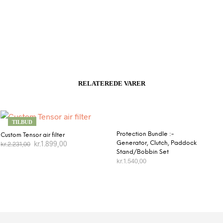
RELATEREDE VARER
TILBUD
Protection Bundle :-
Custom Tensor air filter
kr.
1.899,00
Generator, Clutch, Paddock
kr.
2.231,00
Stand/Bobbin Set
VÆLG MULIGHEDER
kr.
1.540,00
TILFØJ TIL KURV