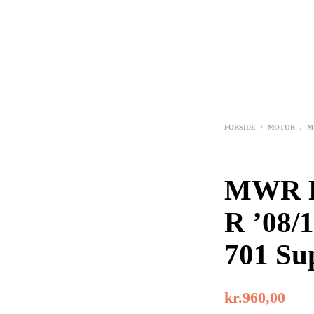
FORSIDE
/
MOTOR
/
M
MWR K
R ’08/
701 Su
kr.
960,00