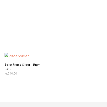
Bullet Frame Slider – Right –
RACE
kr.
340,00
TILFØJ TIL KURV