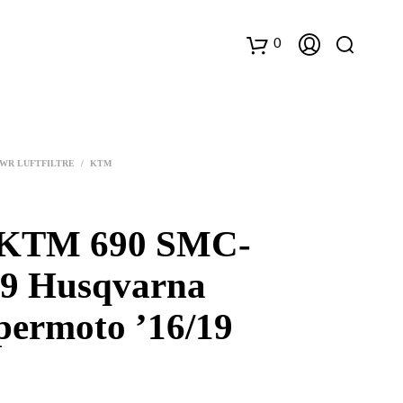
0
K
u
WR LUFTFILTRE
/
KTM
r
v
TM 690 SMC-
19 Husqvarna
permoto ’16/19