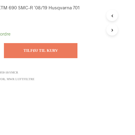
KTM 690 SMC-R ’08/19 Husqvarna 701
tordre
TILFØJ TIL KURV
050-10/SMCR
TOR
,
MWR LUFTFILTRE