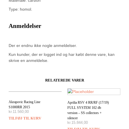
Materiale: carbon
Type: homol.
Anmeldelser
Der er endnu ikke nogle anmeldelser.
Kun kunder, der er logget ind og har købt denne vare, kan
skrive en anmeldelse.
RELATEREDE VARER
Akrapovic Racing Line
Aprilia RSV 4 RR/RF (17/19)
S1000RR 2015
FULL SYSTEM 102 db
kr.
11.560,00
version – SS collectors +
silencer
TILFØJ TIL KURV
kr.
15.844,00