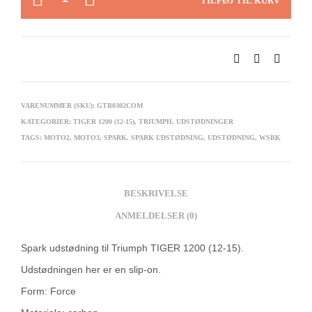
TILFØJ TIL KURV
VARENUMMER (SKU):
GTR0302COM
KATEGORIER:
TIGER 1200 (12-15)
,
TRIUMPH
,
UDSTØDNINGER
TAGS:
MOTO2
,
MOTO3
,
SPARK
,
SPARK UDSTØDNING
,
UDSTØDNING
,
WSBK
BESKRIVELSE
ANMELDELSER (0)
Spark udstødning til Triumph TIGER 1200 (12-15).
Udstødningen her er en slip-on.
Form: Force