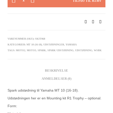
TILFØJ TIL KURV
VARENUMMER (SKU):
SKIT068
KATEGORIER:
MT 10 (16-18)
,
UDSTØDNINGER
,
YAMAHA
TAGS:
MOTO2
,
MOTO3
,
SPARK
,
SPARK UDSTØDNING
,
UDSTØDNING
,
WSBK
BESKRIVELSE
ANMELDELSER (0)
Spark udstødning til Yamaha MT 10 (16-18).
Udstødningen her er en Mounting kit R1 Trophy – optional.
Form: