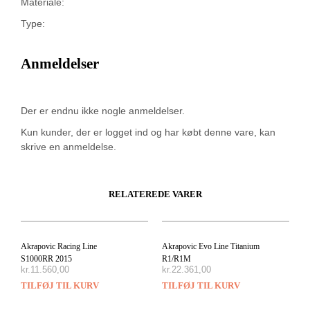
Materiale:
Type:
Anmeldelser
Der er endnu ikke nogle anmeldelser.
Kun kunder, der er logget ind og har købt denne vare, kan
skrive en anmeldelse.
RELATEREDE VARER
Akrapovic Racing Line
Akrapovic Evo Line Titanium
S1000RR 2015
R1/R1M
kr.
11.560,00
kr.
22.361,00
TILFØJ TIL KURV
TILFØJ TIL KURV