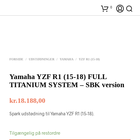
0
FORSIDE
/
UDSTØDNINGER
/
YAMAHA
/
YZF R1 (15-18)
Yamaha YZF R1 (15-18) FULL
TITANIUM SYSTEM – SBK version
kr.
18.188,00
Spark udstødning til Yamaha YZF R1 (15-18).
Tilgængelig på restordre