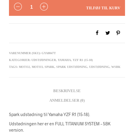
ANTAL
TILFØJ TIL KURV
VARENUMMER (SKU):
GYA8847T
KATEGORIER:
UDSTØDNINGER
,
YAMAHA
,
YZF R1 (15-18)
TAGS:
MOTO2
,
MOTO3
,
SPARK
,
SPARK UDSTØDNING
,
UDSTØDNING
,
WSBK
BESKRIVELSE
ANMELDELSER (0)
Spark udstødning til Yamaha YZF R1 (15-18).
Udstødningen her er en FULL TITANIUM SYSTEM – SBK
version.