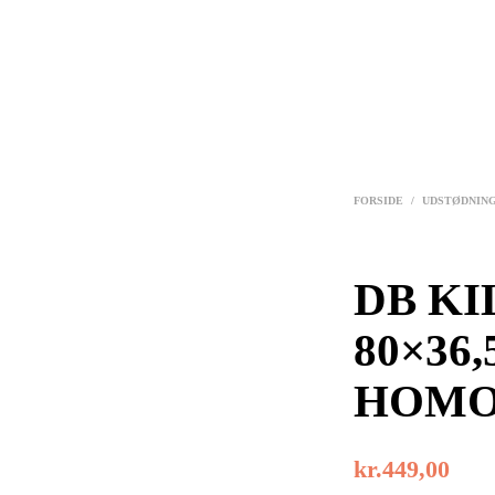
FORSIDE
/
UDSTØDNIN
DB KI
80×36,5
HOMO
kr.
449,00