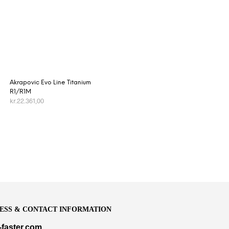
Akrapovic Evo Line Titanium
R1/R1M
kr.
22.361,00
TILFØJ TIL KURV
ESS & CONTACT INFORMATION
-faster.com