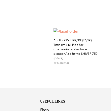
Aprilia RSV 4 RR/RF (17/19)
Titanium Link Pipe for
aftermarket collector +
silencer Also fit the SHIVER 750
(08-12).
kr.
6.469,00
TILFØJ TIL KURV
USEFUL LINKS
Shop