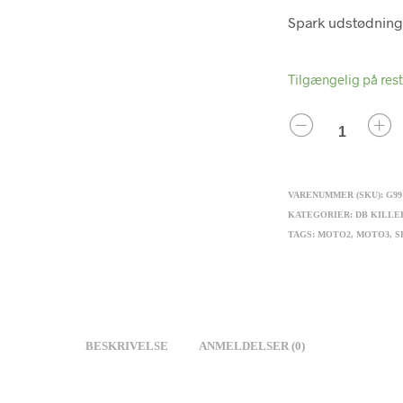
Spark udstødning 
Tilgængelig på res
ANTAL
VARENUMMER (SKU):
G99
KATEGORIER:
DB KILLE
TAGS:
MOTO2
,
MOTO3
,
S
BESKRIVELSE
ANMELDELSER (0)