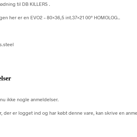
ødning til DB KILLERS .
gen her er en EVO2 – 80×36,5 int.37×21 00° HOMOLOG..
s.steel
lser
nu ikke nogle anmeldelser.
, der er logget ind og har købt denne vare, kan skrive en anme