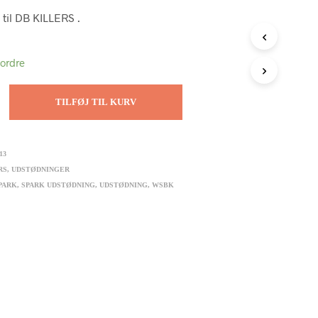
til DB KILLERS .
tordre
TILFØJ TIL KURV
13
RS
,
UDSTØDNINGER
PARK
,
SPARK UDSTØDNING
,
UDSTØDNING
,
WSBK