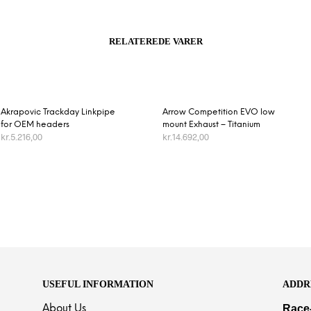
RELATEREDE VARER
Akrapovic Trackday Linkpipe
Arrow Competition EVO low
for OEM headers
mount Exhaust – Titanium
kr.
5.216,00
kr.
14.692,00
TILFØJ TIL KURV
TILFØJ TIL KURV
USEFUL INFORMATION
ADDR
Race
About Us