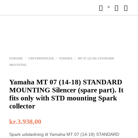
0
FORSIDE
/
UDSTØDNINGER
/
YAMAHA
/
MT 07 (14-18) STANDARD
MOUNTING
Yamaha MT 07 (14-18) STANDARD
MOUNTING Silencer (spare part). It
fits only with STD mounting Spark
collector
kr.
3.938,00
Spark udstødning til Yamaha MT 07 (14-18) STANDARD