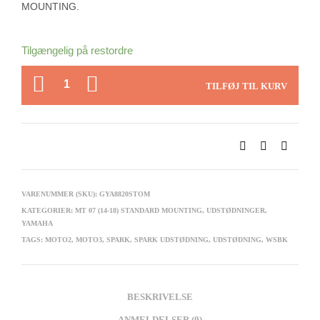
MOUNTING.
Tilgængelig på restordre
ANTAL
TILFØJ TIL KURV
VARENUMMER (SKU):
GYA8820STOM
KATEGORIER:
MT 07 (14-18) STANDARD MOUNTING
,
UDSTØDNINGER
,
YAMAHA
TAGS:
MOTO2
,
MOTO3
,
SPARK
,
SPARK UDSTØDNING
,
UDSTØDNING
,
WSBK
BESKRIVELSE
ANMELDELSER (0)