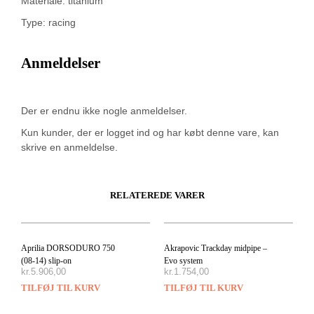
Materiale: titanium
Type: racing
Anmeldelser
Der er endnu ikke nogle anmeldelser.
Kun kunder, der er logget ind og har købt denne vare, kan
skrive en anmeldelse.
RELATEREDE VARER
Aprilia DORSODURO 750
Akrapovic Trackday midpipe –
(08-14) slip-on
Evo system
kr.
5.906,00
kr.
1.754,00
TILFØJ TIL KURV
TILFØJ TIL KURV