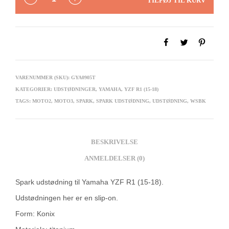
TILFØJ TIL KURV
VARENUMMER (SKU):
GYA0905T
KATEGORIER:
UDSTØDNINGER
,
YAMAHA
,
YZF R1 (15-18)
TAGS:
MOTO2
,
MOTO3
,
SPARK
,
SPARK UDSTØDNING
,
UDSTØDNING
,
WSBK
BESKRIVELSE
ANMELDELSER (0)
Spark udstødning til Yamaha YZF R1 (15-18).
Udstødningen her er en slip-on.
Form: Konix