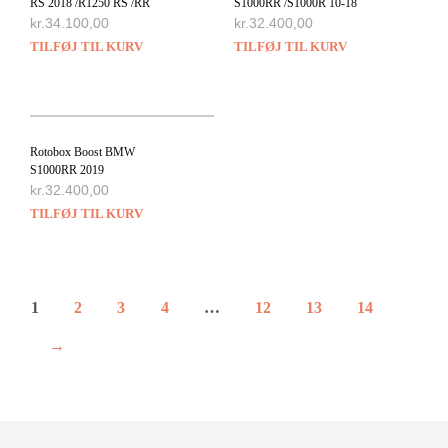
RS 2018 /R1250 RS /RR
S1000RR /S1000R 10-18
kr.
34.100,00
kr.
32.400,00
TILFØJ TIL KURV
TILFØJ TIL KURV
Rotobox Boost BMW
S1000RR 2019
kr.
32.400,00
TILFØJ TIL KURV
1
2
3
4
…
12
13
14
→