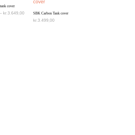
ank cover
–
kr.
3.649,00
SBK Carbon Tank cover
kr.
3.499,00
IGHEDER
VÆLG MULIGHEDER