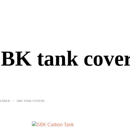
BK tank cove
KÅBER
/
SBK TANK COVERS