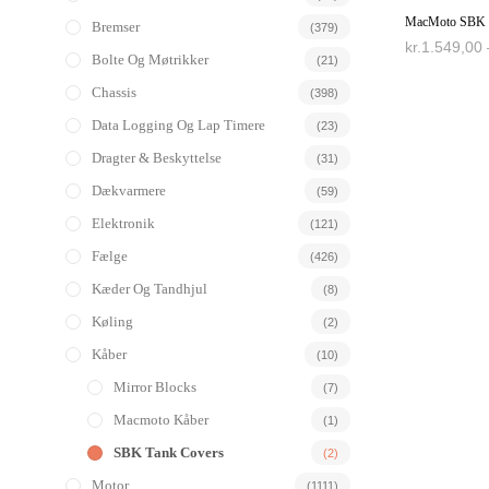
MacMoto SBK t
Bremser
(379)
kr.
1.549,00
Bolte Og Møtrikker
(21)
VÆLG MUL
Chassis
(398)
Data Logging Og Lap Timere
(23)
Dragter & Beskyttelse
(31)
Dækvarmere
(59)
Elektronik
(121)
Fælge
(426)
Kæder Og Tandhjul
(8)
Køling
(2)
Kåber
(10)
Mirror Blocks
(7)
Macmoto Kåber
(1)
SBK Tank Covers
(2)
Motor
(1111)