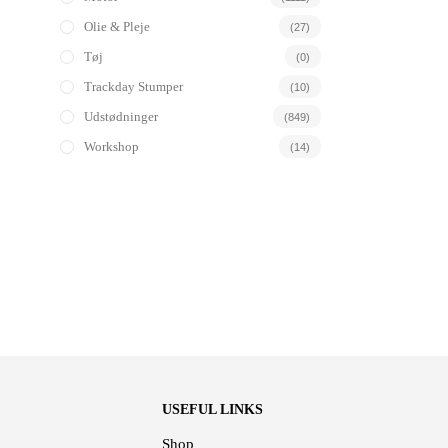
Olie & Pleje
(27)
Tøj
(0)
Trackday Stumper
(10)
Udstødninger
(849)
Workshop
(14)
USEFUL LINKS
Shop