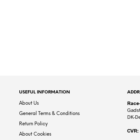
USEFUL INFORMATION
ADDR
Race
About Us
Gadst
General Terms & Conditions
DK-D
Return Policy
CVR:
About Cookies