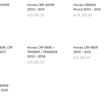
1000RR
Honda CBR 600RR
Honda CBR600
2003 – 2016
Moto2 2003 – 2016
kr.
9.380,00
kr.
18.380,00
KURV
TILFØJ TIL KURV
TILFØJ TIL KURV
50R, CRF
Honda CRF 450R /
Honda CRF 450R
2017
TRX450R / TRX450ER
2009 – 2012
2002 – 2008
kr.
9.380,00
kr.
9.380,00
KURV
TILFØJ TIL KURV
TILFØJ TIL KURV
250RW
– 2020
KURV