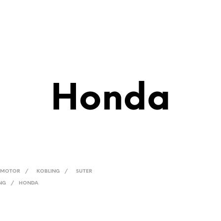
Honda
MOTOR
/
KOBLING
/
SUTER
ING
/
HONDA