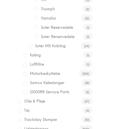
TM
(2)
Triumph
(12)
Yamaha
(1)
Suter Reservedele
(1)
Suter Rerservedele
(24)
Suter MX Kobling
(1)
Køling
(1)
Luftfiltre
(592)
Motorbeskyttelse
(18)
Samco Køleslanger
(2)
S1000RR Service Parts
(27)
Olie & Pleje
(0)
Tøj
(10)
Trackday Stumper
(849)