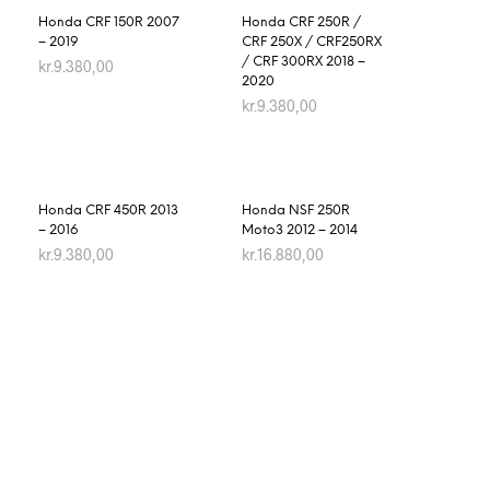
Honda CRF 150R 2007
Honda CRF 250R /
– 2019
CRF 250X / CRF250RX
/ CRF 300RX 2018 –
kr.
9.380,00
2020
kr.
9.380,00
TILFØJ TIL KURV
TILFØJ TIL KURV
Honda CRF 450R 2013
Honda NSF 250R
– 2016
Moto3 2012 – 2014
kr.
9.380,00
kr.
16.880,00
TILFØJ TIL KURV
TILFØJ TIL KURV