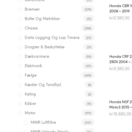
Benzintank
Honda CBR 
(379)
Bremser
2008 – 2019
kr.
9.380,00
(21)
Bolte Og Møtrikker
(398)
TILFØJ TIL 
Chassis
(23)
Data Logging Og Lap Timere
(31)
Dragter & Beskyttelse
(59)
Dækvarmere
Honda CRF 2
250X 2004 – 
(121)
Elektronik
kr.
9.380,00
(426)
Fælge
TILFØJ TIL 
(8)
Kæder Og Tandhjul
(2)
Køling
Honda NSF 
(10)
Kåber
Moto3 2015 
(1111)
Motor
kr.
16.880,00
(337)
MWR Luftfiltre
TILFØJ TIL 
(14)