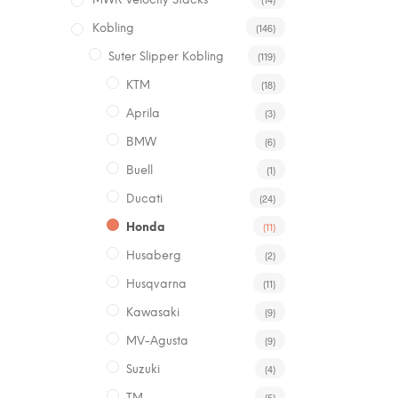
MWR Velocity Stacks
(146)
Kobling
(119)
Suter Slipper Kobling
(18)
KTM
(3)
Aprila
(6)
BMW
(1)
Buell
(24)
Ducati
(11)
Honda
(2)
Husaberg
(11)
Husqvarna
(9)
Kawasaki
(9)
MV-Agusta
(4)
Suzuki
(5)