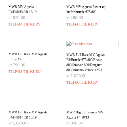
MWR MV Agusta
MWR MV Agusta Power up
F4/F4R/F4RR 13/19
kit for brutale 675/800
kr.
670,00
kr.
490,00
TILFØJ TIL KURV
TILFØJ TIL KURV
MWR Full Race MV Agusta
MWR Full Race MV Agusta
F3 12/23
F3/Brutale 675 800/Rivale
kr.
790,00
800/Stradale 800/Dragster
800/Turismo Veloce 12/23
TILFØJ TIL KURV
kr.
1.020,00
TILFØJ TIL KURV
MWR Full Race MV Agusta
MWR High Efficiency MV
F4/F4R/F4RR 13/19
Agusta F4 10/13
kr.
1.020,00
kr.
960,00