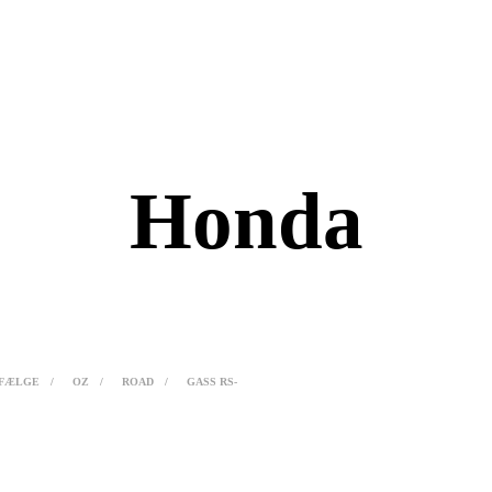
Honda
FÆLGE
/
OZ
/
ROAD
/
GASS RS-