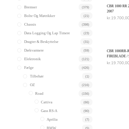
CBR 1000 RR 2
Bremser
(379)
2007
Bolte Og Møtrikker
(21)
kr.
19.700,0
Chassis
(398)
VÆLG MUL
Data Logging Og Lap Timere
(23)
Dragter & Beskyttelse
(31)
Dækvarmere
(59)
CBR 1000RR-
FIREBLADE / 
Elektronik
(121)
kr.
19.700,0
Fælge
(426)
VÆLG MUL
Tilbehør
(1)
OZ
(216)
Road
(156)
Cattiva
(66)
Gass RS-A
(90)
Aprilia
(7)
BMW
(5)