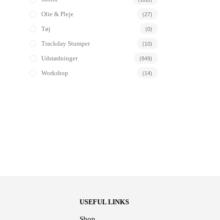
Olie & Pleje
(27)
Tøj
(0)
Trackday Stumper
(10)
Udstødninger
(849)
Workshop
(14)
USEFUL LINKS
Shop