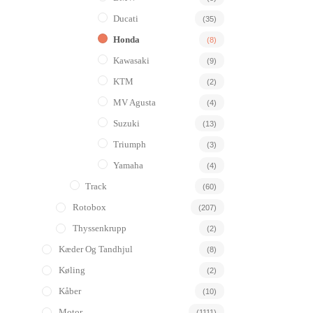
Ducati
(35)
Honda
(8)
Kawasaki
(9)
KTM
(2)
MV Agusta
(4)
Suzuki
(13)
Triumph
(3)
Yamaha
(4)
Track
(60)
Rotobox
(207)
Thyssenkrupp
(2)
Kæder Og Tandhjul
(8)
Køling
(2)
Kåber
(10)
Motor
(1111)