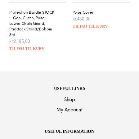
Protection Bundle STOCK
Pulse Cover
:- Gen, Clutch, Pulse,
kr.
480,00
Lower Chain Guard,
TILFØJ TIL KURV
Paddock Stand/Bobbin
Set
kr.
2.185,00
TILFØJ TIL KURV
USEFUL LINKS
Shop
My Account
USEFUL INFORMATION