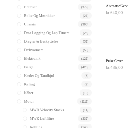
Alternator/Gene
Bremser
(379)
kr.
640,00
Bolte Og Møtrikker
(21)
TILFØJ TIL
Chassis
(398)
Data Logging Og Lap Timere
(23)
Dragter & Beskyttelse
(31)
Dækvarmere
(59)
Elektronik
(121)
Pulse Cover
Fælge
kr.
485,00
(426)
Kæder Og Tandhjul
(8)
TILFØJ TIL
Køling
(2)
Kåber
(10)
Motor
(1111)
MWR Velocity Stacks
(14)
MWR Luftfiltre
(337)
Kobling
(146)