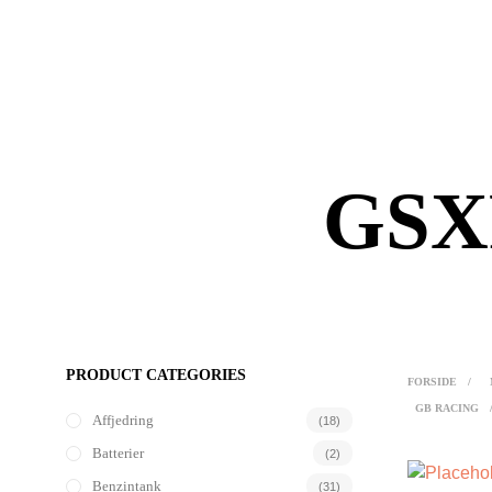
GSX
PRODUCT CATEGORIES
FORSIDE
/
GB RACING
Affjedring
(18)
Batterier
(2)
Benzintank
(31)