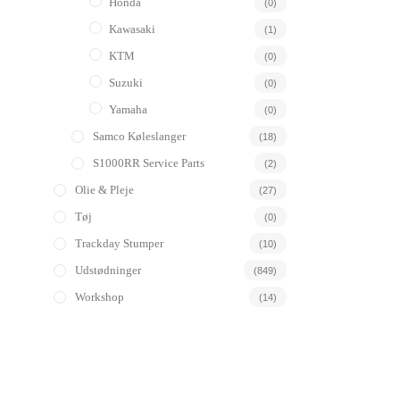
Honda
(0)
Kawasaki
(1)
KTM
(0)
Suzuki
(0)
Yamaha
(0)
Samco Køleslanger
(18)
S1000RR Service Parts
(2)
Olie & Pleje
(27)
Tøj
(0)
Trackday Stumper
(10)
Udstødninger
(849)
Workshop
(14)