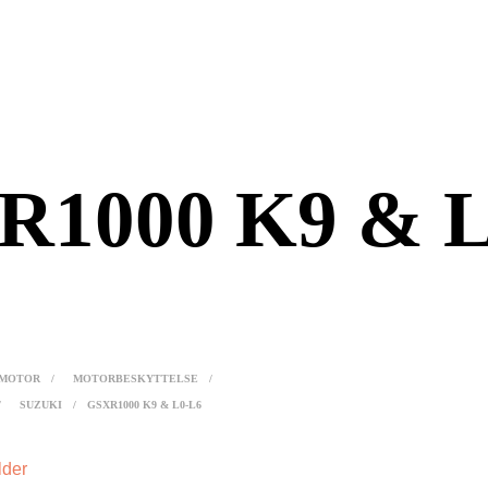
R1000 K9 & L
MOTOR
/
MOTORBESKYTTELSE
/
/
SUZUKI
/
GSXR1000 K9 & L0-L6