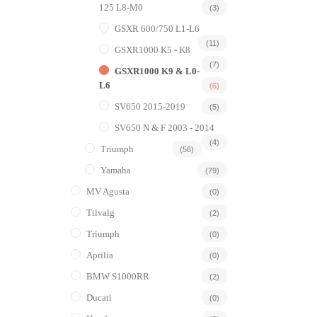
125 L8-M0
(3)
GSXR 600/750 L1-L6
(11)
GSXR1000 K5 - K8
(7)
GSXR1000 K9 & L0-
L6
(6)
SV650 2015-2019
(5)
SV650 N & F 2003 - 2014
(4)
Triumph
(56)
Yamaha
(79)
MV Agusta
(0)
Tilvalg
(2)
Triumph
(0)
Aprilia
(0)
BMW S1000RR
(2)
Ducati
(0)