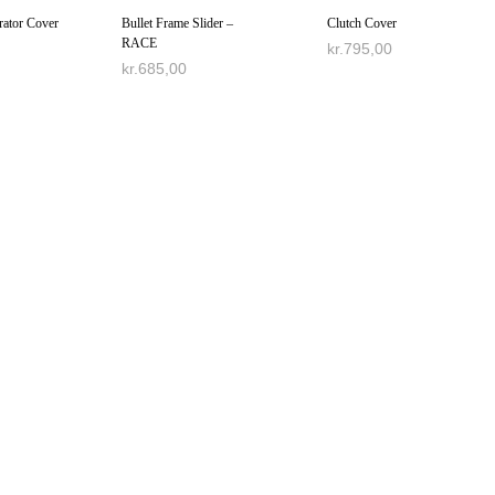
Bullet Frame Slider –
Clutch Cover
rator Cover
RACE
kr.
795,00
kr.
685,00
TILFØJ TIL KURV
 KURV
TILFØJ TIL KURV
 KURV