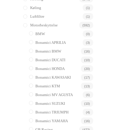
Køling
(1)
Luftfiltre
(1)
Motorbeskyttelse
(592)
BMW
(0)
Bonamici APRILIA
(3)
Bonamici BMW
(16)
Bonamici DUCATI
(10)
Bonamici HONDA
(20)
Bonamici KAWASAKI
(17)
Bonamici KTM
(13)
Bonamici MV AGUSTA
(6)
Bonamici SUZUKI
(10)
Bonamici TRIUMPH
(4)
Bonamici YAMAHA
(16)
GB Racing
(472)