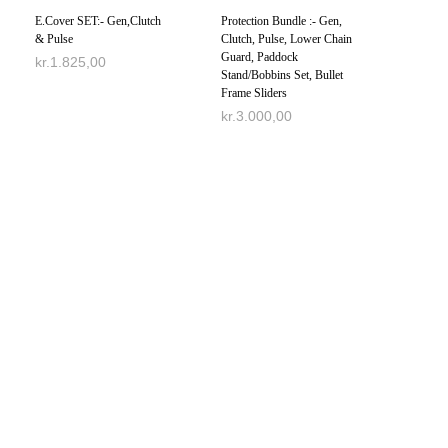
E.Cover SET:- Gen,Clutch
Protection Bundle :- Gen,
& Pulse
Clutch, Pulse, Lower Chain
Guard, Paddock
kr.
1.825,00
Stand/Bobbins Set, Bullet
Frame Sliders
TILFØJ TIL KURV
kr.
3.000,00
TILFØJ TIL KURV