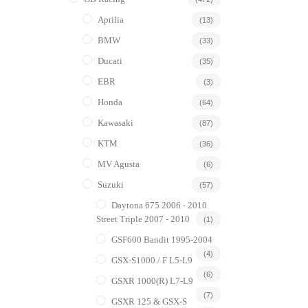
Aprilia
(13)
BMW
(33)
Ducati
(35)
EBR
(3)
Honda
(64)
Kawasaki
(87)
KTM
(36)
MV Agusta
(6)
Suzuki
(57)
Daytona 675 2006 - 2010
Street Triple 2007 - 2010
(1)
GSF600 Bandit 1995-2004
(4)
GSX-S1000 / F L5-L9
(6)
GSXR 1000(R) L7-L9
(7)
GSXR 125 & GSX-S